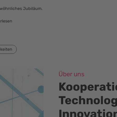
 2026 fand die Verleihung des Innovationspreises Ostwürtte
 in Heidenheim mit über 300 Gästen statt. 3D Global,…
rlesen
gkeiten
Über uns
Kooperati
Technolog
Innovatio