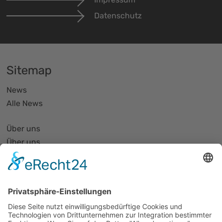
Datenschutz
Sitemap
News
Alle News
Über uns
Über uns
PhotonicNet:work - 1. Netzwerktreffen
Organisationsform
Partnerliste und Partnerprofile
Partnernetze
Mitglied werden