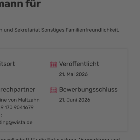
mann für
 und Sekretariat Sonstiges Familienfreundlichkeit,
itsort
Veröffentlicht
21. Mai 2026
rechpartner
Bewerbungsschluss
tine von Maltzahn
21. Juni 2026
49 170 9041679
:
iting@wista.de
sgesellschaft für die Entwicklung, Vermarktung und