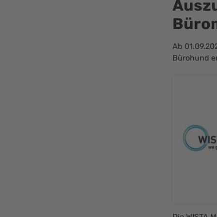
Auszu
Büro
Ab 01.09.20
Bürohund e
Die WISTA M