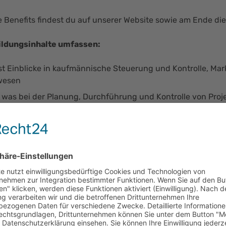
re Benefits findest du auf unserer Website sowie am Ende di
ildungsinhalte umfassen:
st Einblicke in kaufmännische Steuerung und Kontrolle, M
wesen
, was bei der Planung, Durchführung und Kontrolle von Proj
mmst Assistenzaufgaben, koordinierst Termine, bereitest B
tützt bei der Betreuung von Kunden
 du mit:
inen erfolgreichen Schulabschluss (Abitur, Fachabitur, Fac
ereits erste Erfahrungen mit Word und Excel
nteresse an der Bearbeitung und Organisation bürowirtscha
ust darauf eine Ausbildung in vielfältigen und spannenden