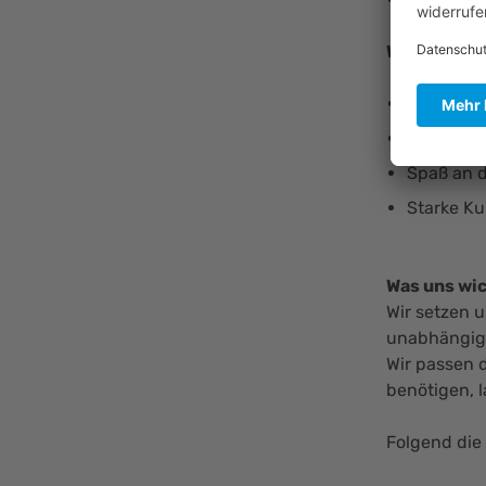
Womit Du u
Zuverläss
Organisa
Spaß an d
Starke Ku
Was uns wic
Wir setzen u
unabhängig 
Wir passen 
benötigen, 
Folgend die