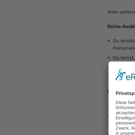
Viele weite
Deine Ausb
Du erhält
Personal
Du lernst
Du überni
Du unters
Das bringst
Du hast e
Du hast b
Du hast I
Du hast L