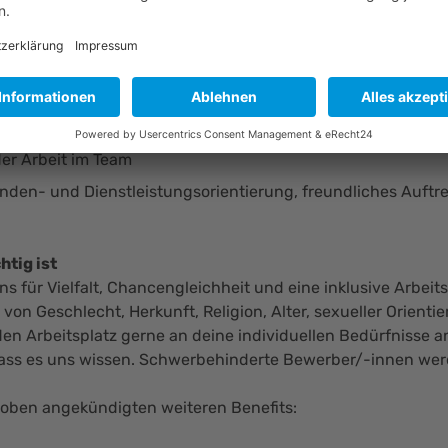
ns noch überzeugen kannst:
igkeit, Verantwortungsbewusstsein, äußerst sorgfältige Arb
tionsgeschick
er Arbeit im Team
nden- und Dienstleistungsorientierung, freundliches Auftr
htig ist
ns für Vielfalt, Chancengleichheit und eine inklusive Arbei
von Geschlecht, Herkunft, Religion, Alter, sexueller Orien
den Arbeitsplatz gerne an deine individuellen Bedürfnisse 
lass es uns wissen. Schwerbehinderte Bewerber/-innen werd
 oben angekündigten weiteren Benefits: