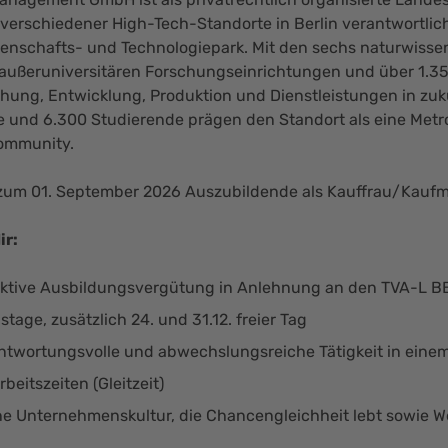
 verschiedener High-Tech-Standorte in Berlin verantwortlic
senschafts- und Technologiepark. Mit den sechs naturwissen
t außeruniversitären Forschungseinrichtungen und über 1.350
chung, Entwicklung, Produktion und Dienstleistungen in zu
e und 6.300 Studierende prägen den Standort als eine Metr
ommunity.
zum 01. September 2026 Auszubildende als Kauffrau/Kau
ir:
aktive Ausbildungsvergütung in Anlehnung an den TVA-L B
stage, zusätzlich 24. und 31.12. freier Tag
ntwortungsvolle und abwechslungsreiche Tätigkeit in eine
rbeitszeiten (Gleitzeit)
ne Unternehmenskultur, die Chancengleichheit lebt sowie We