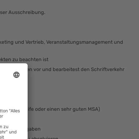
eser Ausschreibung.
arketing und Vertrieb, Veranstaltungsmanagement und
ekten zu beachten ist
esprechungen vor und bearbeitest den Schriftverkehr
hoberschulreife oder einen sehr guten MSA)
ftlicher Aufgaben
 Bereichen zu absolvieren