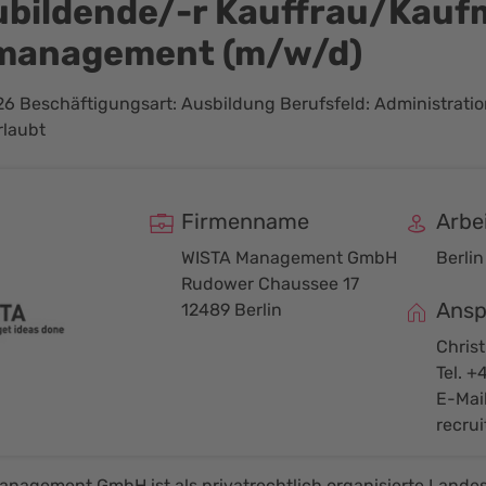
bildende/-r Kauffrau/Kauf
management (m/w/d)
26 Beschäftigungsart: Ausbildung Berufsfeld: Administration
rlaubt
Firmenname
Arbe
WISTA Management GmbH
Berlin
Rudower Chaussee 17
Ansp
12489 Berlin
Chris
Tel. +
E-Mail
recru
anagement GmbH ist als privatrechtlich organisierte Lande