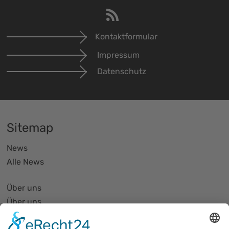
Kontaktformular
Impressum
Datenschutz
Sitemap
News
Alle News
Über uns
Über uns
PhotonicNet:work - 1. Netzwerktreffen