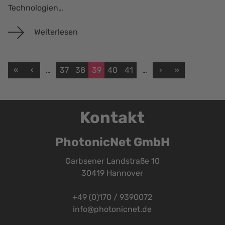
Technologien…
Weiterlesen
«
‹
…
37
38
39
40
41
…
›
»
Kontakt
PhotonicNet GmbH
Garbsener Landstraße 10
30419 Hannover
+49 (0)170 / 9390072
info@photonicnet.de