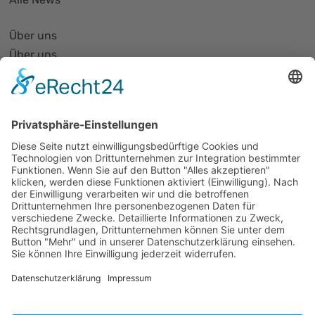
Über uns
Über uns
PhotonicNet:work - 1. Netzwerktreffen
Organisationsform
Partnerliste und Partnerprofile
Partnernetze
Mitglied werden
Projekte
Veranstaltungen
Alle Veranstaltungen
Jobs
Alle Jobs
Kontakt