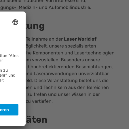
rschiedene Industrien von Interesse sind,
tigungs-, Medizin- und Automobilindustrie.
Bedeutung
tings
ist die Teilnahme an der
Laser World of
eichnete Möglichkeit, unsere spezialisierten
n für optische Komponenten und Lasertechnologien
 Fachpublikum vorzustellen. Besonders unsere
ktierenden und hochreflektierenden Beschichtungen,
hen Systemen und Laseranwendungen unverzichtbar
n dieses Umfeld. Diese Veranstaltung bietet uns die
n Unternehmen und Technikern aus den Bereichen
k in Kontakt zu treten und unser Wissen in der
gie weiter zu vertiefen.
ktivitäten