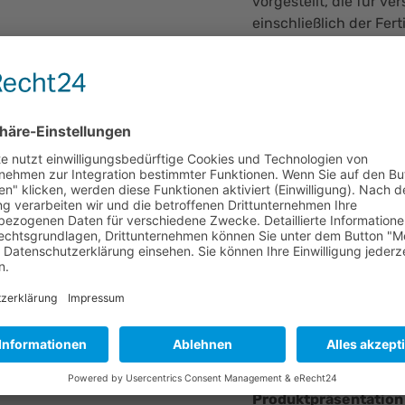
vorgestellt, die für ve
einschließlich der Fer
Zentrale 
Für
Cutting Edge Coa
Photonics
eine ausgez
Beschichtungslösunge
einem internationalen
innovativen antirefle
die in vielen optisc
sind, passen perfekt i
Chance, mit führende
Laseroptik und Sensori
Beschichtungstechnolo
Geplante A
Produktpräsentation