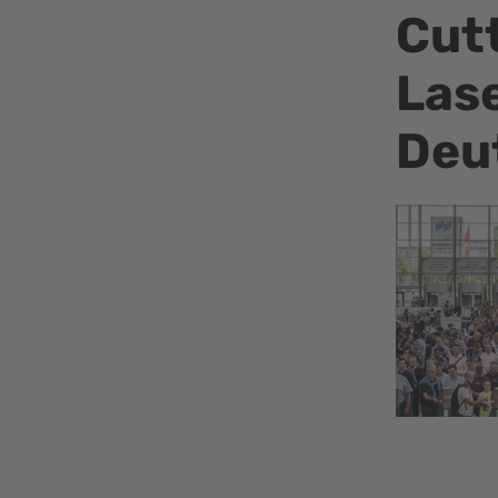
Cutt
Lase
Deu