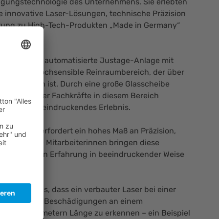
igungstechnologie des Unternehmens. Sie erlebten
e innovative Laser-Lösungen, technische Präzision
hrung zu High-Tech-Produkten „Made in Germany“
weckte eine automatisierte Justage-Anlage mit
o wie der hochsensible Reinraumbereich, der über
e zugänglich ist. Durch eine große Glasscheibe
die Arbeit der Fachkräfte in diesem Bereich
enes und beeindruckendes Erlebnis.
 Produktion erfordert ein hohes Maß an Präzision,
uld. Unsere Mitarbeiterinnen bringen diese
r langjährigen Erfahrung in beeindruckender Weise
ritzl.
formation aus, dass ein verbauter Laser bei einer
der Lage ist, Beschädigungen an einem
 zu vier Kilometern Länge zu erkennen – ein Beispiel