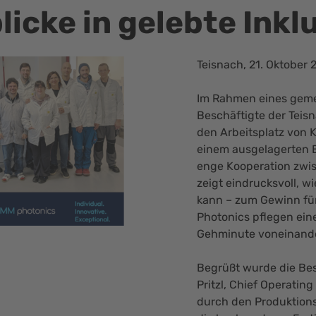
licke in gelebte Inkl
Teisnach, 21. Oktober 
Im Rahmen eines gem
Beschäftigte der Teis
den Arbeitsplatz von K
einem ausgelagerten B
enge Kooperation zwi
zeigt eindrucksvoll, w
kann – zum Gewinn für
Photonics pflegen ein
Gehminute voneinande
Begrüßt wurde die Be
Pritzl, Chief Operatin
durch den Produktions