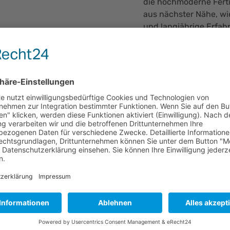
die hochmoderne Fert
aus nächster Nähe, wi
und langjährige Erfa
verschmelzen.
Besonderes Interesse 
Robotertechnik, ebens
eine spezielle Schleus
konnten die Besucher 
beobachten – ein selt
„Die Arbeit in unserer
Konzentration und Ged
Fähigkeiten dank ihre
ein.“ betont Christian P
Erstaunen löste die In
optischen Prüfung in 
Glasfaserkabel von bis