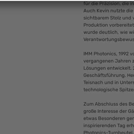
für die Präzision, die 
Auch Kevin nutzte die 
sichtbarem Stolz und v
Produktion vorbereite
wurde deutlich, wie wi
Verantwortungsbewusst
IMM Photonics, 1992 v
vergangenen Jahren zu
Lösungen entwickelt. 
Geschäftsführung. Heu
Teisnach und in Unter
technologische Spitze
Zum Abschluss des Bes
große Interesse der Gä
etwas Besonderen gem
inspirierenden Tag er
Photonics-Turnbeutel.