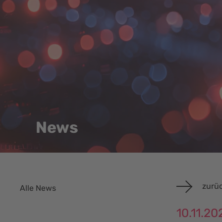
News
zurüc
Alle News
10.11.20