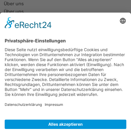
Über uns
Über uns
PhotonicNet:work - 1. Netzwerktreffen
Organisationsform
Partnerliste und Partnerprofile
Partnernetze
Mitglied werden
Projekte
Veranstaltungen
Alle Veranstaltungen
Jobs
Alle Jobs
Kontakt
Impressum