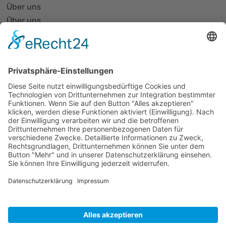
Über uns
Über uns
PhotonicNet:work - 1. Netzwerktreffen
Organisationsform
Partnerliste und Partnerprofile
Partnernetze
Mitglied werden
Projekte
Veranstaltungen
Alle Veranstaltungen
Jobs
Alle Jobs
Kontakt
Impressum