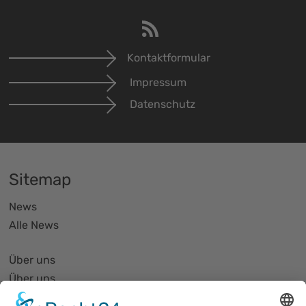
Kontaktformular
Impressum
Datenschutz
Sitemap
News
Alle News
Über uns
Über uns
PhotonicNet:work - 1. Netzwerktreffen