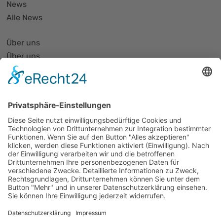
News
Alle News
Über uns
Über uns
PhotonicNet:work - 1. Netzwerktreffen
Organisationsform
Partnerliste und Partnerprofile
Partnernetze
Mitglied werden
Projekte
Veranstaltungen
Alle Veranstaltungen
Jobs
Alle Jobs