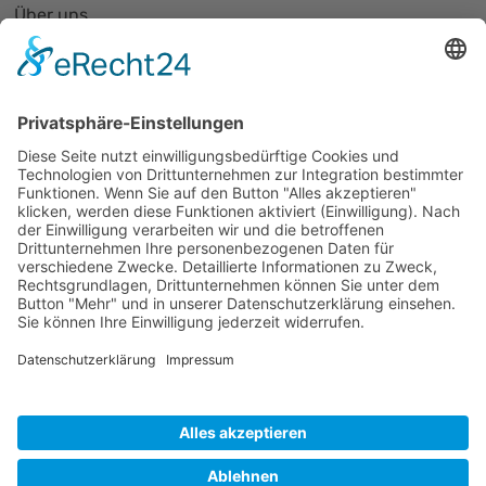
Über uns
PhotonicNet:work - 1. Netzwerktreffen
Organisationsform
Partnerliste und Partnerprofile
Partnernetze
Mitglied werden
Projekte
Veranstaltungen
Alle Veranstaltungen
Jobs
Alle Jobs
Kontakt
Impressum
Datenschutz