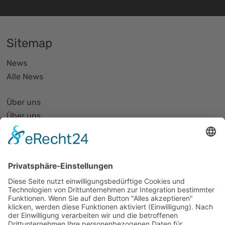
Sitemap
News
Alle News
Über uns
Über uns
PhotonicNet:work - 1. Netzwerktreffen
Organisationsform
Partnerliste und Partnerprofile
Partnernetze
Mitglied werden
Projekte
Veranstaltungen