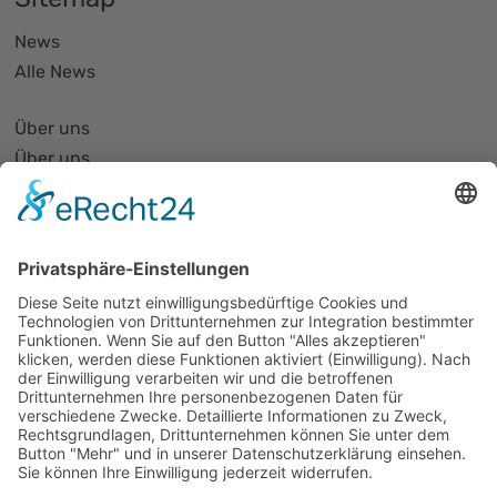
News
Alle News
Über uns
Über uns
PhotonicNet:work - 1. Netzwerktreffen
Organisationsform
Partnerliste und Partnerprofile
Partnernetze
Mitglied werden
Projekte
Veranstaltungen
Alle Veranstaltungen
Jobs