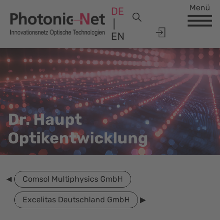
Menü
DE
EN
Dr. Haupt
Optikentwicklung
Comsol Multiphysics GmbH
Excelitas Deutschland GmbH