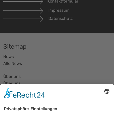
Kontaktformular
Impressum
Datenschutz
Sitemap
News
Alle News
Über uns
Über uns
PhotonicNet:work - 1. Netzwerktreffen
Organisationsform
Partnerliste und Partnerprofile
Partnernetze