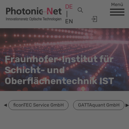
Menü
DE
EN
Fraunhofer-Institut für
Schicht- und
Oberflächentechnik IST
ficonTEC Service GmbH
GATTAquant GmbH