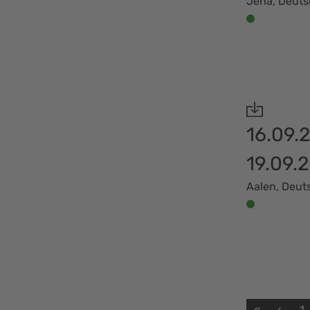
Jena, Deut
16.09.
19.09.
Aalen, Deut
«
‹
1