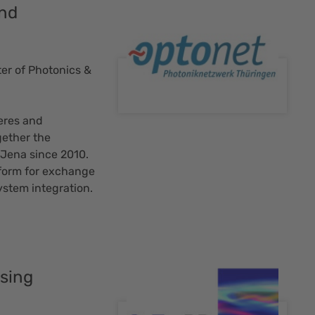
and
r of Photonics &
eres and
ether the
 Jena since 2010.
atform for exchange
ystem integration.
sing