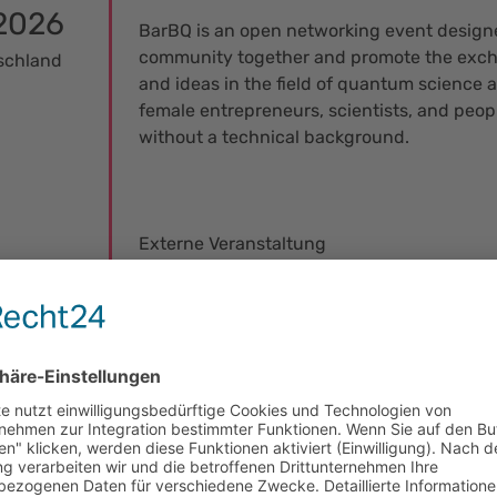
2026
BarBQ is an open networking event designe
community together and promote the exch
tschland
and ideas in the field of quantum science
female entrepreneurs, scientists, and peop
without a technical background.
Externe Veranstaltung
Quantum Industry Chat & Up
Conference
2026 -
The Quantum Industry Chat is open to ind
2026
innovators, startups, researchers, policym
eiz
interested in how advances in quantum te
impact industrial processes across fields s
science, chemistry, communication, logisti