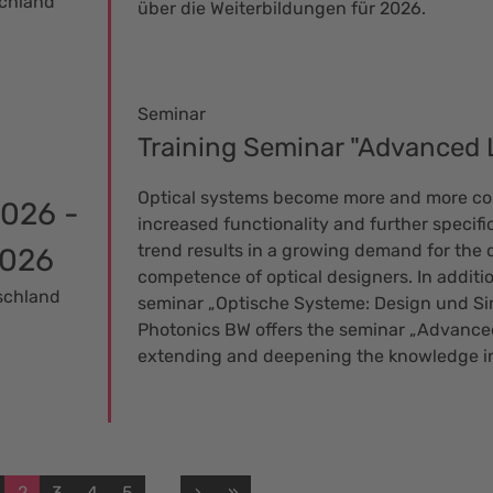
schland
über die Weiterbildungen für 2026.
Seminar
Training Seminar "Advanced 
Optical systems become more and more co
2026 -
increased functionality and further specific
trend results in a growing demand for the 
2026
competence of optical designers. In additio
schland
seminar „Optische Systeme: Design und Sim
Photonics BW offers the seminar „Advance
extending and deepening the knowledge in
2
3
4
5
…
›
»