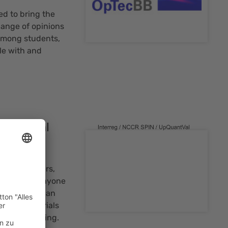
d to bring the
ange of opinions
 among students,
le with and
QuantVal
ustry members,
akers, and anyone
chnologies can
uch as materials
cs, and sensing.