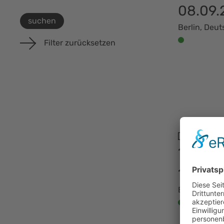
08.09.
suchen
Berlin, Deu
Filter zurücksetzen
10.09.
11.09.
Basel, Schw