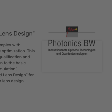
Lens Design"
mplex with
 optimization. This
qualification and
n to the basic
ulation“,
d Lens Design“ for
 lens design.