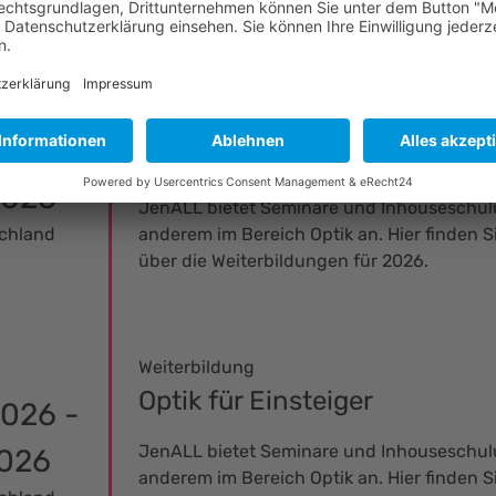
Weiterbildung
Optikdesign – Grundlagenkur
2026 -
(ZEMAX/OpticStudio)
2026
JenALL bietet Seminare und Inhouseschu
schland
anderem im Bereich Optik an. Hier finden S
über die Weiterbildungen für 2026.
Weiterbildung
Optik für Einsteiger
2026 -
JenALL bietet Seminare und Inhouseschu
2026
anderem im Bereich Optik an. Hier finden S