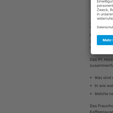
Zusamm
Mit Computa
überwinden, 
wird und da
Das 91. Heid
zusammenfa
Was sind
In wie w
Welche ne
Das Fraunho
Kaffeepause