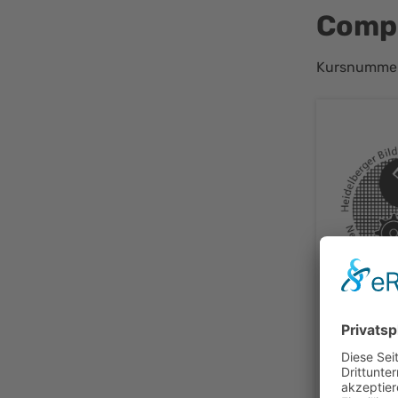
Compu
Kursnummer
Anmel
abge