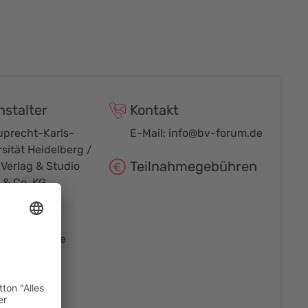
nstalter
Kontakt
uprecht-Karls-
E-Mail:
info@bv-forum.de
sität Heidelberg /
Teilnahmegebühren
Verlag & Studio
& Co. KG
bar
 freie Plätze