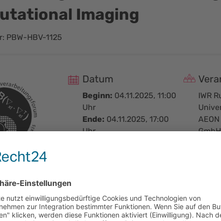
tational Imaging
: PBW-HBV-1125
Datum
Vera
Beginn:
04.11.2025, 11:00
IWR R
Uhr
Univer
Ende:
04.11.2025, 17:00
AEON 
Uhr
GmbH 
Termin zum Kalender
Buch
hinzufügen
noch
Veranstaltungsort
Fraunhofer IOSB
defrist
Fraunhoferstraße 1
laufen
76131 Karlsruhe