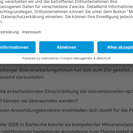
Deutschland
enfassung
tional Imaging werden Techniken bezeichnet, die die klas
dass nicht ein möglichst gutes Bild auf einen Bildsensor p
mit neue Möglichkeiten erschließt.
elberger Bildverarbeitungsforum hat sich zum Ziel gesetzt, 
ssend darzustellen.
 die entscheidenden Einschränkung der konventionellen op
eit können sie überwunden werden?
uen Anwendungsbereiche erschließen sich damit für die P
fer IOSB in Karlsruhe konnte als kompetenter Mitveranstalt
 stattfindende begleitende Ausstellung zum Thema bietet we