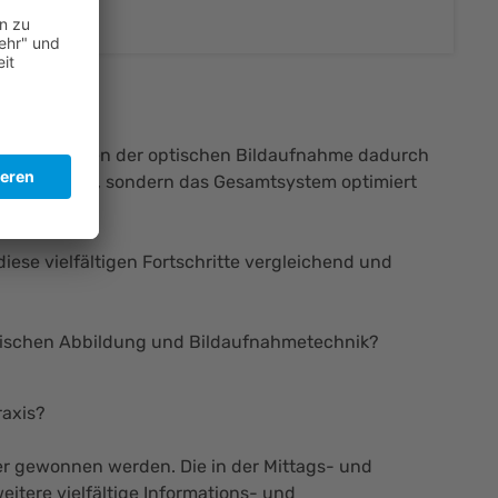
sichen Grenzen der optischen Bildaufnahme dadurch
rojiziert wird, sondern das Gesamtsystem optimiert
diese vielfältigen Fortschritte vergleichend und
tischen Abbildung und Bildaufnahmetechnik?
raxis?
er gewonnen werden. Die in der Mittags- und
itere vielfältige Informations- und