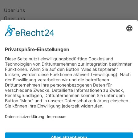
Über uns
Über uns
PhotonicNet:work - 1. Netzwerktreffen
Organisationsform
Partnerliste und Partnerprofile
Partnernetze
Mitglied werden
Projekte
Veranstaltungen
Alle Veranstaltungen
Jobs
Alle Jobs
Kontakt