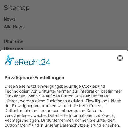
Sitemap
News
Alle News
Über uns
Über uns
PhotonicNet:work - 1. Netzwerktreffen
Organisationsform
Partnerliste und Partnerprofile
Partnernetze
Mitglied werden
Projekte
Veranstaltungen
Alle Veranstaltungen