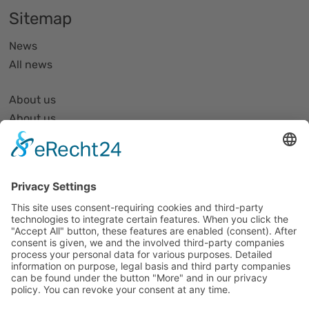
Sitemap
News
All news
About us
About us
Organization and Structure
Partner list and partner profiles
Become a member
Events
All events
Jobs
Alle Jobs