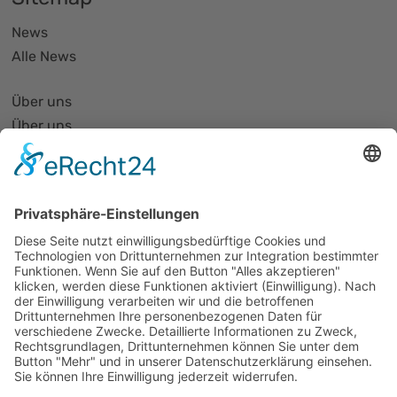
News
Alle News
Über uns
Über uns
PhotonicNet:work - 1. Netzwerktreffen
Organisationsform
Partnerliste und Partnerprofile
Partnernetze
Mitglied werden
Projekte
Veranstaltungen
Alle Veranstaltungen
Jobs