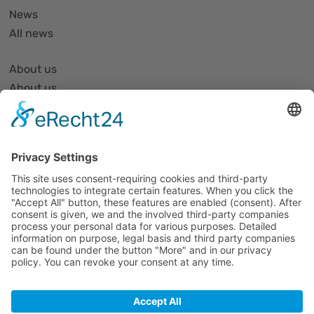
News
All news
About us
About us
Organization and Structure
Partner list and partner profiles
Become a member
Events
All events
Jobs
Alle Jobs
Contact
Impressum