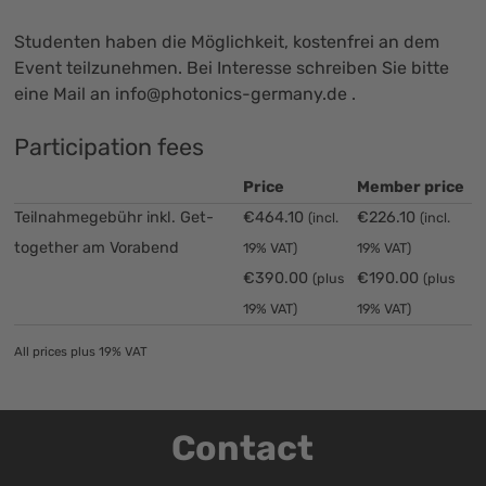
Studenten haben die Möglichkeit, kostenfrei an dem
Event teilzunehmen. Bei Interesse schreiben Sie bitte
eine Mail an
info@photonics-germany.de
.
Participation fees
Price
Member price
Teilnahmegebühr inkl. Get-
€464.10
€226.10
(incl.
(incl.
together am Vorabend
19% VAT)
19% VAT)
€390.00
€190.00
(plus
(plus
19% VAT)
19% VAT)
All prices plus 19% VAT
Contact