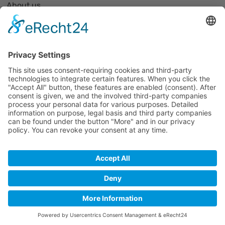
About us
Organization and Structure
Partner list and partner profiles
Become a member
Events
All events
Jobs
Alle Jobs
Contact
Impressum
Datenschutz