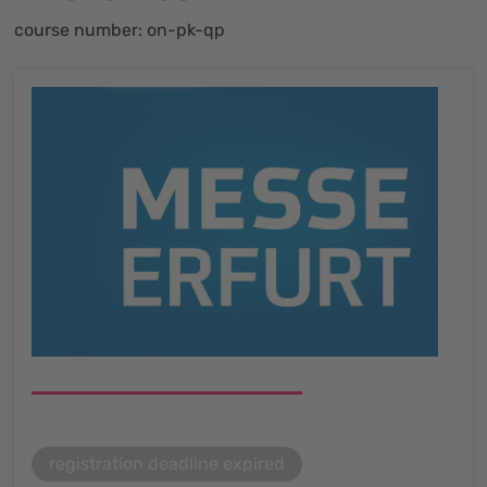
course number: on-pk-qp
registration deadline expired