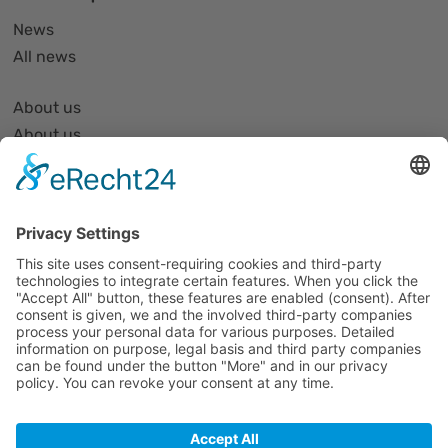
News
All news
About us
About us
Organization and Structure
Partner list and partner profiles
Become a member
Events
All events
Jobs
Alle Jobs
Contact