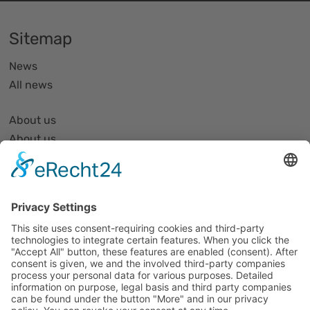
Sitemap
News
All news
About us
About us
Organization and Structure
Partner list and partner profiles
Become a member
Events
All events
Jobs
Alle Jobs