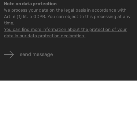
Note on data protection
We process your data on the legal basis in accordance with
Art. 6 (1) lit. b GDPR. You can object to this processing at any
time.
You can find more information about the protection of your
data in our data protection declaration.
send message
vents
Jobs
Contact
ll events
Alle Jobs
Impressum
Datenschutz