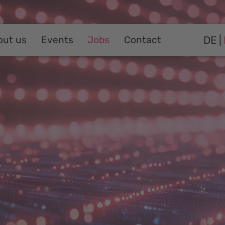
DE
out us
Events
Jobs
Contact