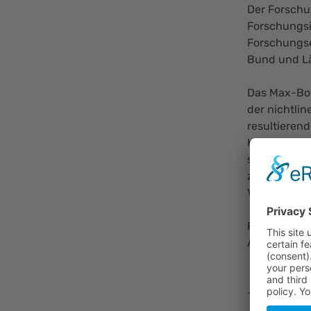
Der Forschu
Forschungsi
Forschungse
Bund und Lä
Das Max-Bor
der nichtli
resultieren
Kurzpuls-Li
seiner Fors
zahlreichen
Verbünden.
Für einen i
Arbeitsumfe
studentisch
- Anlagenin