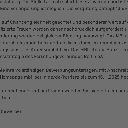
estaltung. Die Stelle kann ab sofort besetzt werden und is
Eine Verlängerung ist möglich. Die Vergütung beträgt 13,69
 auf Chancengleichheit geachtet und besonderer Wert auf 
lifizierte Frauen werden daher nachdrücklich aufgefordert 
derung werden bei gleicher Eignung bevorzugt. Das MBI unte
t durch das audit berufundfamilie als familienfreundlich zertif
ungssensibles Arbeitsumfeld ein. Das MBI lebt die Prinzipien 
onsstrategie des Forschungsverbundes Berlin e.V..
 Sie Ihre vollständigen Bewerbungsunterlagen, mit Anschre
r Homepage
mbi-berlin.de/de/karriere
bis zum 15.11.2025 ho
 Informationen und bei Fragen wenden Sie sich bitte an per
erben
 bewerben!