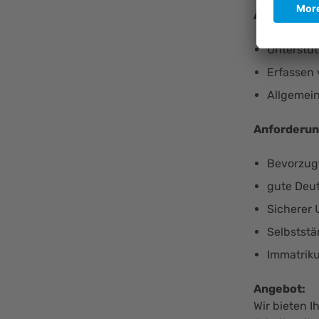
Aufgaben:
Unterstüt
Erfassen
Allgemein
Anforderun
Bevorzugt
gute Deu
Sicherer
Selbststä
Immatriku
Angebot:
Wir bieten I