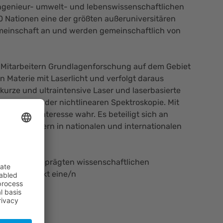
 ingenieur- umwelt- und lebenswissenschaftlichen
0 Nationen eine der größten außeruniversitären
emeinschaft an und werden gemeinschaftlich von
d Mitarbeitern Grundlagenforschung auf dem Gebiet
 Materie mit Laserlicht und verfolgt daraus
kurze und ultraintensive Laser und laserbasierte
t Methoden der nichtlinearen Spektroskopie. Mit
tlichem Interesse wahr. Es beteiligt sich an
llen Partnern in nationalen und internationalen
ernational geprägten wissenschaftlichen
hen Zeitpunkt eine/n