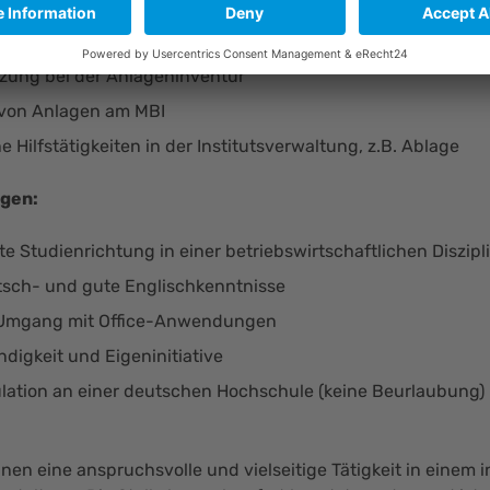
zung bei der Anlageninventur
 von Anlagen am MBI
e Hilfstätigkeiten in der Institutsverwaltung, z.B. Ablage
gen:
e Studienrichtung in einer betriebswirtschaftlichen Diszipl
tsch- und gute Englischkenntnisse
 Umgang mit Office-Anwendungen
ndigkeit und Eigeninitiative
lation an einer deutschen Hochschule (keine Beurlaubung)
hnen eine anspruchsvolle und vielseitige Tätigkeit in einem 