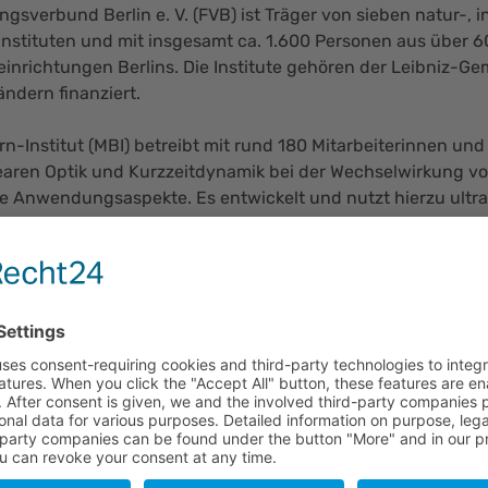
ngsverbund Berlin e. V. (FVB) ist Träger von sieben natur-,
nstituten und mit insgesamt ca. 1.600 Personen aus über 6
inrichtungen Berlins. Die Institute gehören der Leibniz-G
ndern finanziert.
n-Institut (MBI) betreibt mit rund 180 Mitarbeiterinnen un
nearen Optik und Kurzzeitdynamik bei der Wechselwirkung von
de Anwendungsaspekte. Es entwickelt und nutzt hierzu ultra
chtquellen in einem breiten Spektralgebiet in Verbindung mi
chung nimmt das MBI überregionale Aufgaben von gesamtstaa
 Kooperationsprojekten mit Forschungsgruppen und industrie
nteressanten und vielseitigen Aufgabenbereich in einem int
ld suchen wir für das Max-Born-Institut zum nächstmöglic
e Hilfskraft (m/w/d)
ventur und Verwaltung -