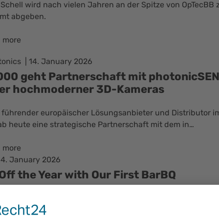
n Schell wird nach vielen Jahren an der Spitze von OpTecBB
Amt abgeben.
 more
tonics
14. January 2026
000 geht Partnerschaft mit photonicSEN
ler hochmoderner 3D-Kameras
 führender europäischer Lösungsanbieter und Distributor i
ab heute eine strategische Partnerschaft mit dem in…
 more
14. January 2026
Off the Year with Our First BarBQ
we had the pleasure of hosting our first BarBQ event of the y