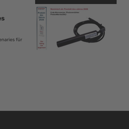
es
naries für