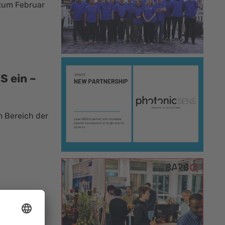
 zum Februar
S ein –
m Bereich der
ear.