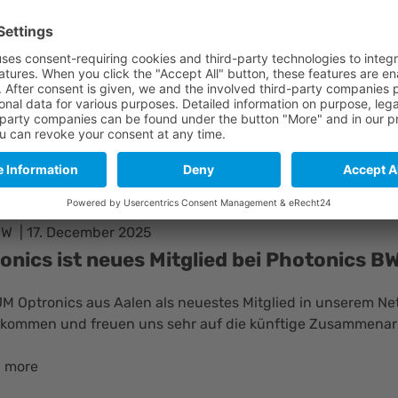
 more
tonics
13. January 2026
ystems Lands Multimillion Euro Space C
t for CRONOS Mission
ms has been commissioned to supply the optical frequency
mpact Rubidium Oscillator for Navigation Systems Onboard
 more
 BW
17. December 2025
onics ist neues Mitglied bei Photonics B
JM Optronics aus Aalen als neuestes Mitglied in unserem N
llkommen und freuen uns sehr auf die künftige Zusammenar
 more