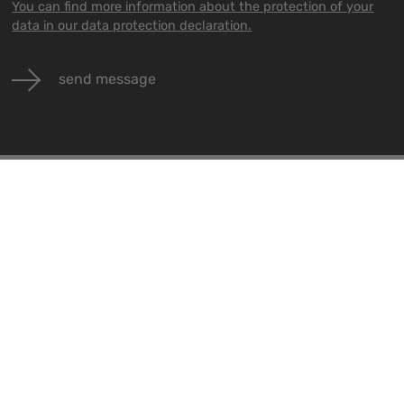
You can find more information about the protection of your
data in our data protection declaration.
send message
vents
Jobs
Contact
ll events
Alle Jobs
Impressum
Datenschutz