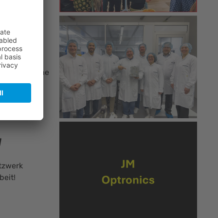
omb
 comb for the
 a…
W
etzwerk
beit!