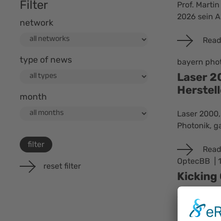
Filter
Prof. Marti
2026 sein 
network
Read
type of news
bayern pho
Laser 2
Herstel
month
Laser 2000,
Photonik, g
filter
Read
OptecBB
reset filter
Kicking 
Yesterday, 