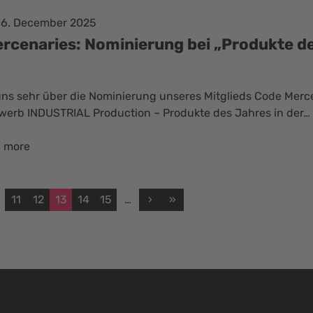
16. December 2025
rcenaries: Nominierung bei „Produkte d
“
uns sehr über die Nominierung unseres Mitglieds Code Merce
erb INDUSTRIAL Production – Produkte des Jahres in der…
 more
11
12
13
14
15
…
›
»