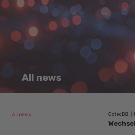
All news
OptecBB
All news
Wechsel