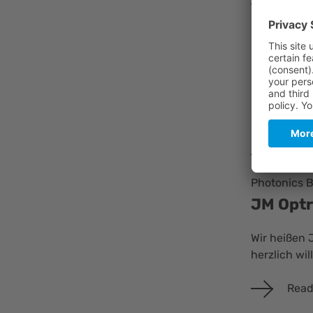
Read
bayern pho
Menlo S
Contrac
Menlo Syste
CRONOS (Co
Read
Photonics
JM Optr
Wir heißen 
herzlich wi
Read