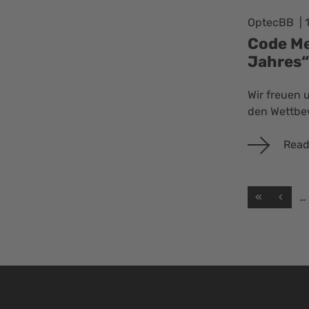
OptecBB
Code Me
Jahres
Wir freuen 
den Wettbew
Read
«
‹
…