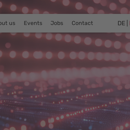
DE
out us
Events
Jobs
Contact