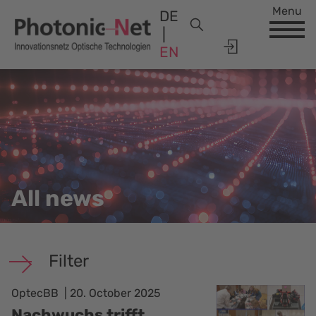
Menu
DE
EN
All news
Filter
OptecBB
20. October 2025
Nachwuchs trifft