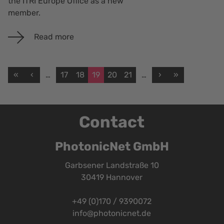
the ITRI Europe Office as a new
member.
Read more
«
‹
…
17
18
19
20
21
…
›
»
Contact
PhotonicNet GmbH
Garbsener Landstraße 10
30419 Hannover
+49 (0)170 / 9390072
info@photonicnet.de