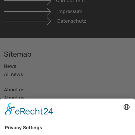
Contactform
Impressum
Datenschutz
Sitemap
News
All news
About us
About us
Organization and Structure
Partner list and partner profiles
Become a member