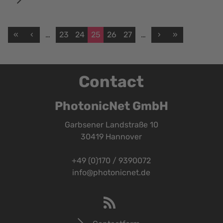
«
‹
…
23
24
25
26
27
…
›
»
Contact
PhotonicNet GmbH
Garbsener Landstraße 10
30419 Hannover
+49 (0)170 / 9390072
info@photonicnet.de