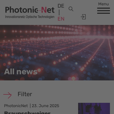
Menu
DE
EN
All news
Filter
PhotonicNet
23. June 2025
Braunschweiger