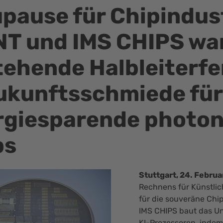
pause für Chipindust
NT und IMS CHIPS wa
tehende Halbleiterfe
Zukunftsschmiede für
rgiesparende photon
ps
Stuttgart, 24. Febru
Rechnens für Künstlic
für die souveräne Chip
IMS CHIPS baut das Un
KI-Prozessoren, indem