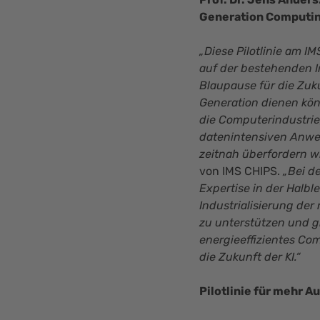
Generation Computi
„Diese Pilotlinie am I
auf der bestehenden I
Blaupause für die Zuk
Generation dienen kön
die Computerindustrie
datenintensiven Anwe
zeitnah überfordern w
von IMS CHIPS.
„Bei d
Expertise in der Halbl
Industrialisierung de
zu unterstützen und gl
energieeffizientes Com
die Zukunft der KI.“
Pilotlinie für mehr 