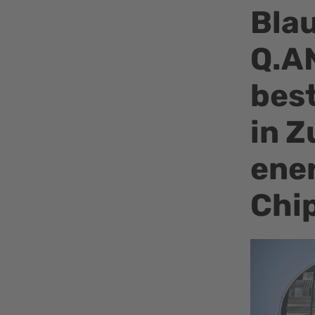
Blau
Q.A
bes
in 
ene
Chi