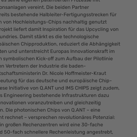
nsanlagen vereint. Die beiden Partner
reits bestehende Halbleiter-Fertigungsstrecken für
n von Hochleistungs-Chips nachhaltig genutzt
jekt liefert damit Inspiration für das Upcycling von
undries. Damit stärkt es die technologische
päischen Chipproduktion, reduziert die Abhängigkeit
ten und unterstreicht Europas Innovationskraft im
m symbolischen Kick-off zum Aufbau der Pilotlinie
 Vertretern der Industrie die baden-
schaftsministerin Dr. Nicole Hoffmeister-Kraut
deutung für das deutsche und europäische Chip-
ese Initiative von Q.ANT und IMS CHIPS zeigt zudem,
s Engineering bestehende Infrastrukturen dazu
novationen voranzutreiben und gleichzeitig
. Die photonischen Chips von Q.ANT – eine
cht rechnet – versprechen revolutionäres Potenzial:
in großen Rechenzentren wird eine 30-fache
d 50-fach schnellere Rechenleistung angestrebt,