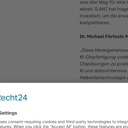
was den Weg für eine 
ebnet. Q.ANT hat insg
investiert, um die erw
komplettieren.
Dr. Michael Förtsch:
„Diese Herangehensweis
KI-Chipfertigung unab
Chiplösungen zu prod
KI und datenintensiv
Halbleitertechnologie 
Weise, wie wir das Co
den Status-quo in Fra
um eine exponentiell 
erreichen. Mit dieser 
legen den Grundstein 
Standard-Co-Prozessor
es, unsere photonisch