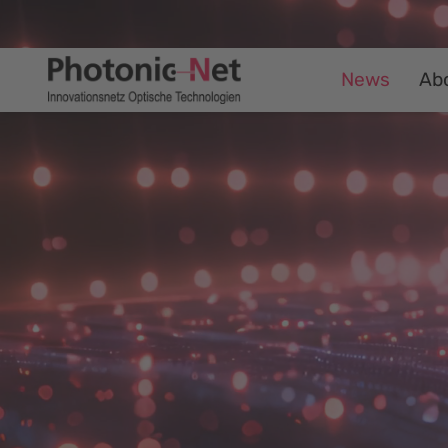
News
Ab