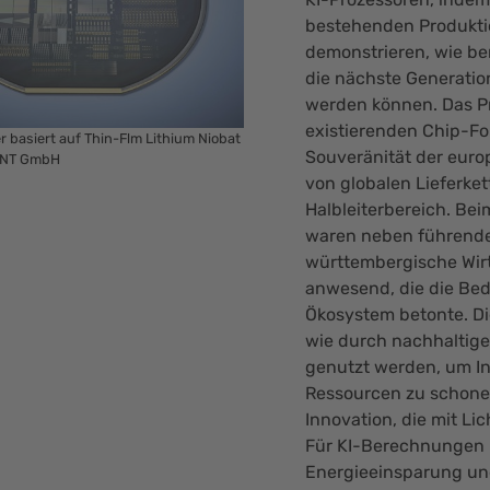
bestehenden Produktio
demonstrieren, wie be
die nächste Generatio
werden können. Das Pro
existierenden Chip-Fo
 basiert auf Thin-Flm Lithium Niobat
Souveränität der euro
.ANT GmbH
von globalen Lieferket
Halbleiterbereich. Bei
waren neben führenden
württembergische Wirt
anwesend, die die Be
Ökosystem betonte. Di
wie durch nachhaltige
genutzt werden, um In
Ressourcen zu schonen
Innovation, die mit Li
Für KI-Berechnungen 
Energieeinsparung un