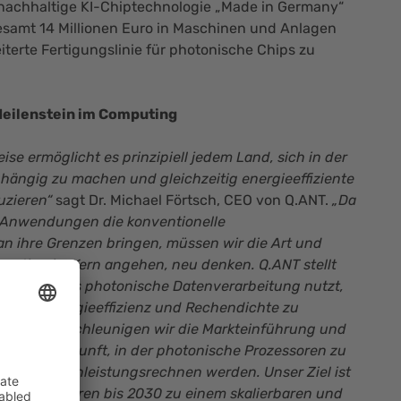
nachhaltige KI-Chiptechnologie „Made in Germany“
esamt 14 Millionen Euro in Maschinen und Anlagen
eiterte Fertigungslinie für photonische Chips zu
 Meilenstein im Computing
e ermöglicht es prinzipiell jedem Land, sich in der
hängig zu machen und gleichzeitig energieeffiziente
uzieren“
sagt Dr. Michael Förtsch, CEO von Q.ANT.
„Da
e Anwendungen die konventionelle
an ihre Grenzen bringen, müssen wir die Art und
mputing im Kern angehen, neu denken. Q.ANT stellt
ge, indem es photonische Datenverarbeitung nutzt,
höhere Energieeffizienz und Rechendichte zu
Pilotlinie beschleunigen wir die Markteinführung und
für eine Zukunft, in der photonische Prozessoren zu
en im Hochleistungsrechnen werden. Unser Ziel ist
en Prozessoren bis 2030 zu einem skalierbaren und