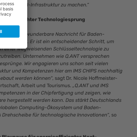
pfeiler der KI-Infrastruktur zu machen.“
er-Kraut: Echter Technologiesprung
tlinie ist eine wunderbare Nachricht für Baden-
eutschland. Er ist ein entscheidender Schritt, um
in einer wegweisenden Schlüsseltechnologie zu
utreiben. Unternehmen wie Q.ANT versprechen
esprünge. Wir engagieren uns schon seit vielen
ruktur und Kompetenzen hier am IMS CHIPS nachhaltig
gebaut werden können“
, sagt Dr. Nicole Hoffmeister-
Wirtschaft, Arbeit und Tourismus.
„Q.ANT und IMS
mpetenzen in der Chipfertigung und zeigen, wie
re hergestellt werden kann. Das stärkt Deutschlands
 globalen Computing-Ökosystem und Baden-
s Drehscheibe für technologische Innovationen“
, so
: Blaupause für energieeffizientes Next-