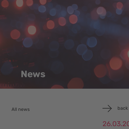
News
back 
All news
26.03.2