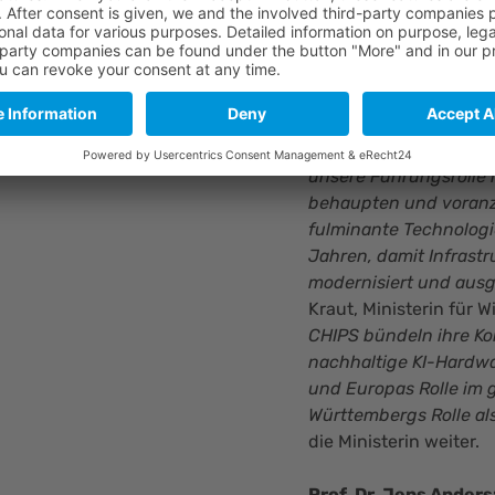
energieeffizienten Eck
Dr. Nicole Hoffmeist
„Der Start dieser Pilo
Württemberg und für D
unsere Führungsrolle 
behaupten und voranz
fulminante Technologi
Jahren, damit Infrast
modernisiert und aus
Kraut, Ministerin für 
CHIPS bündeln ihre Ko
nachhaltige KI-Hardwa
und Europas Rolle im
Württembergs Rolle al
die Ministerin weiter.
Prof. Dr. Jens Anders