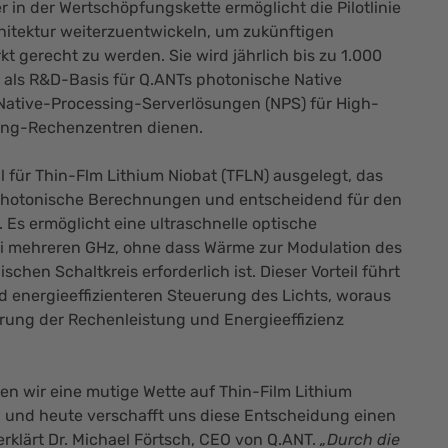
er in der Wertschöpfungskette ermöglicht die Pilotlinie
hitektur weiterzuentwickeln, um zukünftigen
 gerecht zu werden. Sie wird jährlich bis zu 1.000
e als R&D-Basis für Q.ANTs photonische Native
Native-Processing-Serverlösungen (NPS) für High-
ng-Rechenzentren dienen.
iell für Thin-Flm Lithium Niobat (TFLN) ausgelegt, das
r photonische Berechnungen und entscheidend für den
. Es ermöglicht eine ultraschnelle optische
ei mehreren GHz, ohne dass Wärme zur Modulation des
chen Schaltkreis erforderlich ist. Dieser Vorteil führt
d energieeffizienteren Steuerung des Lichts, woraus
erung der Rechenleistung und Energieeffizienz
en wir eine mutige Wette auf Thin-Film Lithium
 und heute verschafft uns diese Entscheidung einen
erklärt Dr. Michael Förtsch, CEO von Q.ANT.
„Durch die