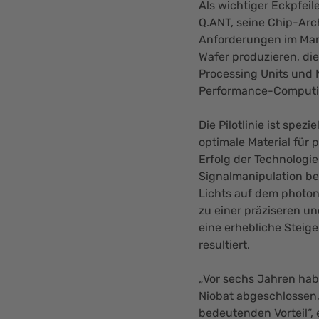
Als wichtiger Eckpfeil
Q.ANT, seine Chip-Arc
Anforderungen im Markt
Wafer produzieren, di
Processing Units und 
Performance-Computi
Die Pilotlinie ist spez
optimale Material fü
Erfolg der Technologie
Signalmanipulation b
Lichts auf dem photonis
zu einer präziseren un
eine erhebliche Steig
resultiert.
„Vor sechs Jahren hab
Niobat abgeschlossen,
bedeutenden Vorteil“, 