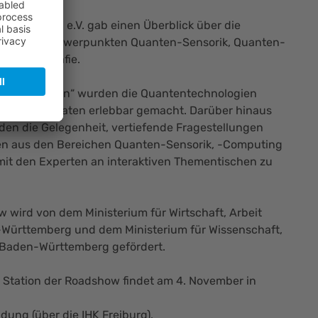
hotonics BW e.V. gab einen Überblick über die
mit den Schwerpunkten Quanten-Sensorik, Quanten-
nkryptografie.
 Möglichkeiten“ wurden die Quantentechnologien
n von Exponaten erlebbar gemacht. Darüber hinaus
den die Gelegenheit, vertiefende Fragestellungen
n aus den Bereichen Quanten-Sensorik, -Computing
it den Experten an interaktiven Thementischen zu
wird von dem Ministerium für Wirtschaft, Arbeit
Württemberg und dem Ministerium für Wissenschaft,
Baden-Württemberg gefördert.
e Station der Roadshow findet am 4. November in
ldung
(über die IHK Freiburg).