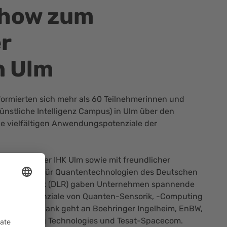
show zum
r
n Ulm
formierten sich mehr als 60 Teilnehmerinnen und
ünstliche Intelligenz Campus) in Ulm über den
ie vielfältigen Anwendungspotenziale der
BW
tum
und der IHK Ulm sowie mit freundlicher
as Institut für Quantentechnologien des Deutschen
nd Raumfahrt (DLR) gaben Unternehmen spannende
endungspotenziale von Quanten-Sensorik, -Computing
in großer Dank geht an Boehringer Ingelheim, EnBW,
sion Imaging Technologies und Tesat-Spacecom.