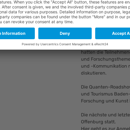
ogien bei Photonics BW, gibt
ie Quantentechnologien. © QuantumBW
Andre Salzinger von P
Quantentechnologien 
Computing und Quante
Auf einem „Markt der
durch die Präsentatio
hatten die Teilnehmen
und Forschungstheme
und -Kommunikation m
diskutieren.
Die Quanten-Roadshow 
und Tourismus Baden-
Forschung und Kunst 
Die nächste und letzt
Offenburg statt.
Hier geht es zur
Anme