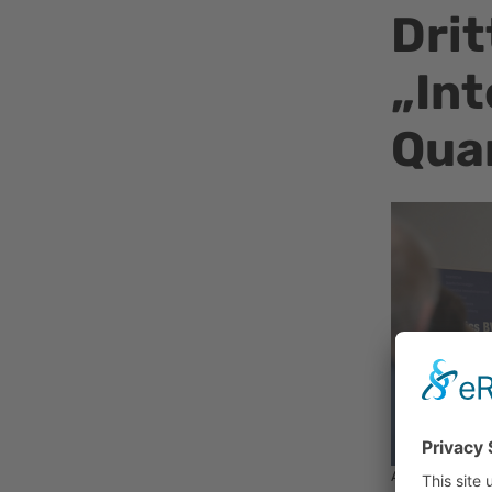
Dri
„Int
Qua
Andre Salzinge