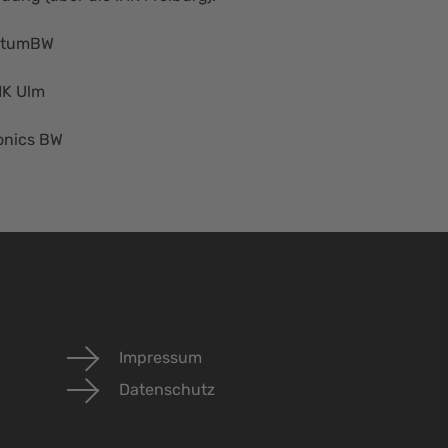
ntumBW
HK Ulm
onics BW
Impressum
Datenschutz