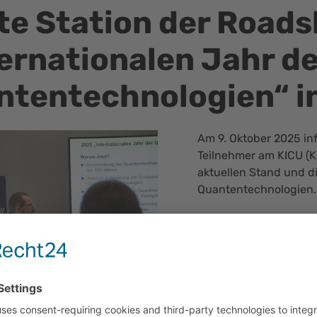
tte Station der Road
ernationalen Jahr de
ntentechnologien“ i
Am 9. Oktober 2025 in
Teilnehmer am KICU (K
aktuellen Stand und d
Quantentechnologien.
Gemeinsam mit Quan
Unterstützung durch d
Zentrums für Luft- u
Einblicke in die Anw
und -Kommunikation. E
r, Projektmanager
Hensoldt Sensors, NVi