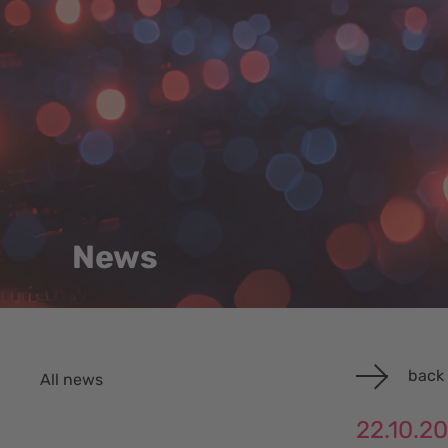
News
back 
All news
22.10.2