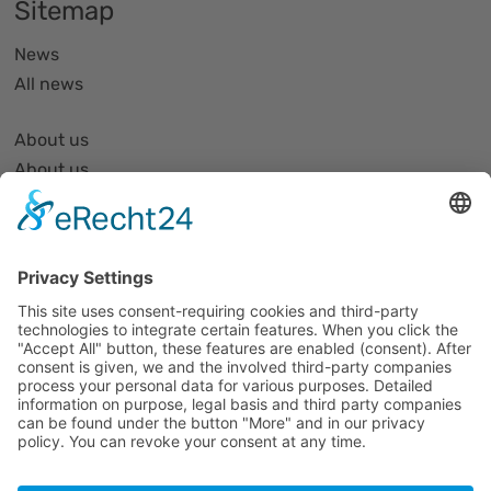
Sitemap
News
All news
About us
About us
Organization and Structure
Partner list and partner profiles
Become a member
Events
All events
Jobs
Alle Jobs
Contact