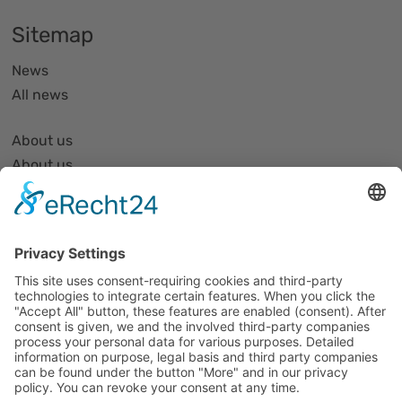
Sitemap
News
All news
About us
About us
Organization and Structure
Partner list and partner profiles
Become a member
Events
All events
Jobs
Alle Jobs